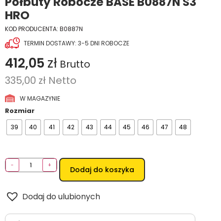
Półbuty Robocze BASE B0887N S3
HRO
KOD PRODUCENTA:
B0887N
TERMIN DOSTAWY: 3-5 DNI ROBOCZE
412,05
zł
Brutto
335,00
zł
Netto
W MAGAZYNIE
Rozmiar
39
40
41
42
43
44
45
46
47
48
-
+
Dodaj do koszyka
Dodaj do ulubionych