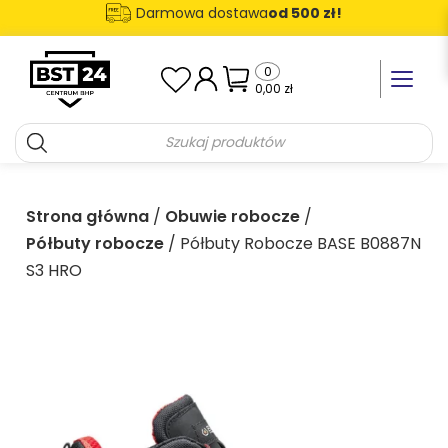
Darmowa dostawa
od 500 zł!
0
Toggle n
0,00
zł
Strona główna
/
Obuwie robocze
/
Półbuty robocze
/ Półbuty Robocze BASE B0887N
S3 HRO