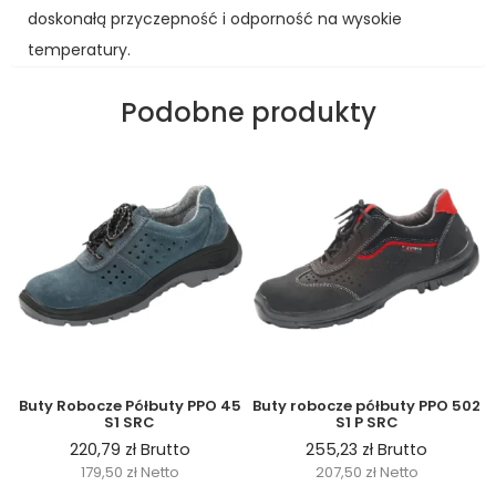
doskonałą przyczepność i odporność na wysokie
temperatury.
Podobne produkty
Buty Robocze Półbuty PPO 45
Buty robocze półbuty PPO 502
S1 SRC
S1 P SRC
220,79
zł
Brutto
255,23
zł
Brutto
179,50
zł
Netto
207,50
zł
Netto