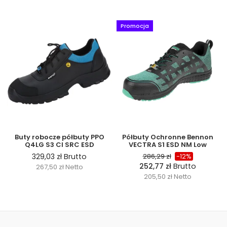
Promocja
Buty robocze półbuty PPO
Półbuty Ochronne Bennon
Q4LG S3 CI SRC ESD
VECTRA S1 ESD NM Low
329,03
zł
Brutto
286,29
zł
-12%
252,77
zł
Brutto
267,50
zł
Netto
205,50
zł
Netto