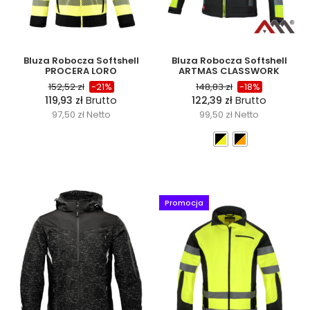
Bluza Robocza Softshell
Bluza Robocza Softshell
PROCERA LORO
ARTMAS CLASSWORK
152,52
zł
-21%
148,83
zł
-18%
119,93
zł
Brutto
122,39
zł
Brutto
97,50
zł
Netto
99,50
zł
Netto
Promocja