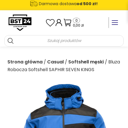
Darmowa dostawa
od 500 zł!
0
Toggle n
0,00
zł
Strona główna
/
Casual
/
Softshell męski
/ Bluza
Robocza Softshell SAPHIR SEVEN KINGS